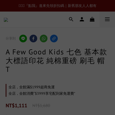
🙋🏻‍♂️『點我』進來先領折扣碼｜新舊朋友人人都有
分享到
A Few Good Kids 七色 基本款
大標語印花 純棉重磅 刷毛 帽
T
全店，全館滿$1999超商免運
全店，全館消費“$3999享宅配到家免運費”
NT$1,111
NT$1,680