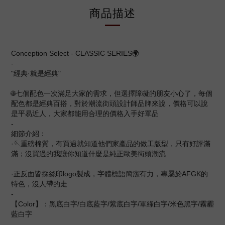
商品描述
Conception Select - CLASSIC SERIES🌍
-
"經典·就是經典"
🌐七個配色一次滿足大家的需求，但選擇障礙的朋友小心了，每個
配色都是經典百搭，對於潮流街頭設計師品牌來說，價格可以說
是平易近人，大家都能用合理的價格入手好單品
-
細節介紹：
·🪡重磅棉質，有買過就知道他們家產品的做工版型，只有好評滿
滿；沒買過的我讓你知道什麼是純正歐美街頭潮流
·正反面皆採絲印logo製成，字體標語簡潔有力，專屬於AFGK的
特色，沒人帶的走
-
【Color】：黑底白字/白底藍字/紫底白字/軍綠白字/米色黑字/霧霾
藍白字