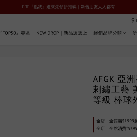
🙋🏻‍♂️『點我』進來先領折扣碼｜新舊朋友人人都有
$
TOP50』專區
NEW DROP｜新品週週上
經銷品牌分類
AFGK 
剌繡工藝 
等級 棒球
全店，全館滿$1999
全店，全館消費“$39