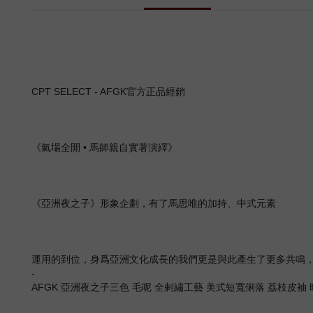
CPT SELECT - AFGK官方正品經銷
《氣場全開 • 馬師親自實著演繹》
《亞洲夜之子》形象企劃，有了馬思唯的加持、中式元素
運用的到位，身爲亞洲文化成長的我們更是與此產生了更多共鳴，
-
AFGK 亞洲夜之子三色 毛呢 全剌繡工藝 美式短寬俐落 荔枝皮袖