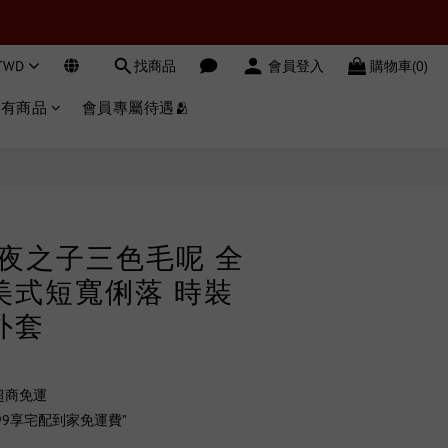
TWD
找商品
會員登入
購物車(0)
所有商品
會員專屬待遇🫂
立即購買
亞洲夜之子三色毛呢 全
美式短寬俐落 時裝
外套
超商免運
99享宅配到家免運費”