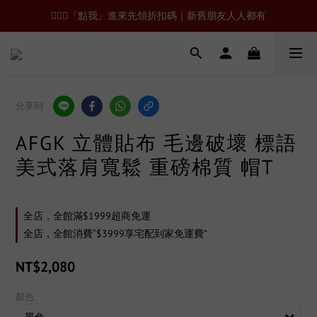
🙋🏻‍♂️『點我』進來先領折扣碼｜新舊朋友人人都有
分享到
AFGK 立體貼布 毛邊破壞 標語
美式落肩寬鬆 重磅棉質 帽T
全店，全館滿$1999超商免運
全店，全館消費“$3999享宅配到家免運費”
NT$2,080
顏色