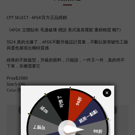
CPT SELECT - AFGK官方正品經銷
《AFGK 立體貼布 毛邊破壞 標語 美式落肩寬鬆 重磅棉質 帽T》
SS24 真的太爆了，AFGK不斷升級設計質量，不斷以新突破性工藝
與選色展現出獨特質感
經典的不敗版型，升級的面料，只能說，一件又一件，真的停不
下來，衣櫃需要它
Price$2080
Size:S-XXL
Color:黑色/米白/花灰