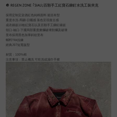
🔘 REGEN ZONE ｢SIAU｣百顆手工紅寶石鉚釘水洗工裝夾克
採用定制定染酒紅色純棉面料 挺括有型
重度水洗-馬騮-日曬感 落色呈現復古感
成衣鑲嵌10枚紅寶石以及百顆手工鉚釘鑲嵌
領口-袖口-下擺局部重度糜爛破壞割爛及破壞
里布採用黑色加厚斜紋里布
輔料Ykk拉鍊
經典J97短寬版型
材質：100%棉
注意事項：禁止機洗 可乾洗或濕巾手擦