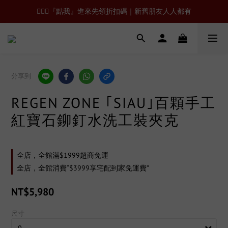
🙋🏻‍♂️『點我』進來先領折扣碼｜新舊朋友人人都有
分享到
REGEN ZONE ｢SIAU｣百顆手工
紅寶石鉚釘水洗工裝夾克
全店，全館滿$1999超商免運
全店，全館消費“$3999享宅配到家免運費”
NT$5,980
尺寸