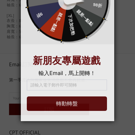
袖長：64
[XL]
衣長：80
胸寬：61
肩寬：56
袖長：65
Email訂閱CPT
第一手資訊與獨家發售消息都不會再錯過。
訂閱
CPT OFFICIAL