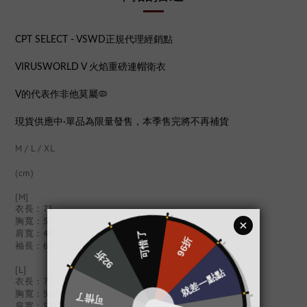
CPT SELECT - VSWD正規代理經銷點
VIRUSWORLD V 火焰重磅連帽衛衣
V的代表作非他莫屬🦠
現貨供應中·單品為限量發售，本季售完將不再補貨
M / L / XL
(cm)
[M]
衣長：73
胸寬：55
肩寬：48
袖長：63
[L]
衣長：77
胸寬：58
肩寬：52