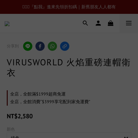
🙋🏻‍♂️『點我』進來先領折扣碼｜新舊朋友人人都有
分享到
VIRUSWORLD 火焰重磅連帽衛
衣
全店，全館滿$1999超商免運
全店，全館消費“$3999享宅配到家免運費”
NT$2,580
顏色