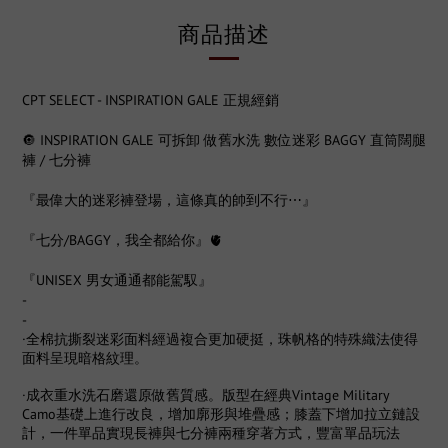
商品描述
CPT SELECT - INSPIRATION GALE 正規經銷
🔘
INSPIRATION GALE 可拆卸 做舊水洗 數位迷彩 BAGGY 直筒闊腿
褲 / 七分褲
『最偉大的迷彩褲登場，這條真的帥到不行⋯』
『七分/BAGGY，我全都給你』🫀
『UNISEX 男女通通都能駕馭』
-
-
·全棉抗撕裂迷彩面料經過複合更加硬挺，珠帆格的特殊織法使得
面料呈現暗格紋理。
·成衣重水洗石磨還原做舊質感。版型在經典Vintage Military
Camo基礎上進行改良，增加廓形與堆疊感；膝蓋下增加拉立鏈設
計，一件單品實現長褲與七分褲兩種穿著方式，豐富單品玩法