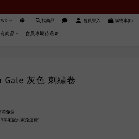
TWD
找商品
會員登入
購物車(0)
所有商品
會員專屬待遇🫂
立即購買
ion Gale 灰色 刺繡卷
超商免運
99享宅配到家免運費”