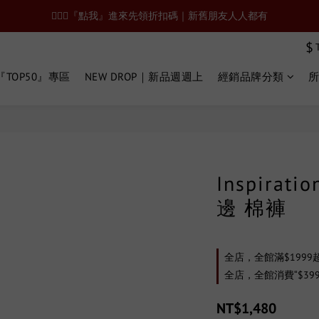
🙋🏻‍♂️『點我』進來先領折扣碼｜新舊朋友人人都有
$
TOP50』專區
NEW DROP｜新品週週上
經銷品牌分類
Inspirat
邊 棉褲
全店，全館滿$1999
全店，全館消費“$39
NT$1,480