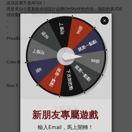
這頂其實不是AFGK！
而是來自小眾新銳街頭設計品牌OHSNAP的作品，強烈的美式街
頭視覺輸出，我先自留一頂了
-
-
-
Price$1080
Color:粉色/黑色
Size:F
了解更多