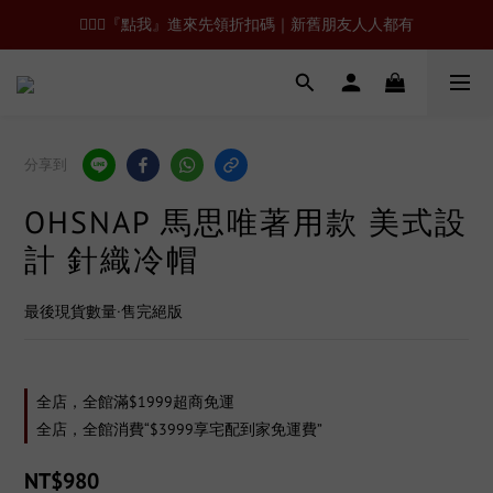
🙋🏻‍♂️『點我』進來先領折扣碼｜新舊朋友人人都有
分享到
OHSNAP 馬思唯著用款 美式設
計 針織冷帽
最後現貨數量·售完絕版
全店，全館滿$1999超商免運
全店，全館消費“$3999享宅配到家免運費”
NT$980