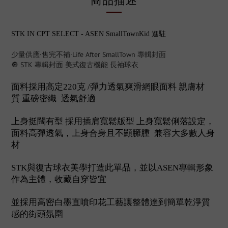
商品描述
STK IN CPT SELECT - ASEN SmallTownKid 進駐
少量供應·售完不補·Life After SmallTown 專輯封面
🔘 STK 專輯封面 美式復古機能 長袖球衣
面料採用高定
克
彈力透氣爽滑網眼面料
親膚材
220
/
質
重磅密織
透氣舒適
上身挺闊有型
採用插肩寬鬆版型
上身寬鬆俐落設定，
面料高彈透氣，上身合身且不顯臃腫
兼容大多數人身
材
與復古球衣美學打造此單品，並以
專輯形象
STK
ASEN
作為主體，收藏自穿皆宜
並採用高密白墨直噴印花工藝讓整體達到簡單乾淨質
感的街頭氛圍