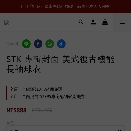
🙋🏻‍♂️『點我』進來先領折扣碼｜新舊朋友人人都有
分享到
STK 專輯封面 美式復古機能
長袖球衣
全店，全館滿$1999超商免運
全店，全館消費“$3999享宅配到家免運費”
NT$888
NT$1,580
顏色