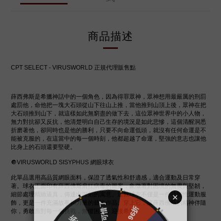
商品描述
CPT SELECT - VIRUSWORLD 正規代理販售點
薛西弗斯是希臘神話中的一個角色，因為得罪眾神，眾神想用最嚴厲的刑罰
處罰他，命他把一塊大石頭從山下往山上推，當他推到山頂上後，眾神在把
大石頭推到山下，就這樣如此無窮盡的做下去，這位眾神世界中的小人物，
無力對抗卻又反抗，他清楚明白自己生存的境況是如此悲慘，這個清醒洞悉
折磨著他，卻同時也是他的勝利，只要不向命運低頭，就沒有任何命運是不
能被克服的，在這當中的每一個時刻，他都超越了命運，堅強的意志也讓他
比身上的石頭還要堅硬。
🔘VIRUSWORLD SISYPHUS 網眼球衣
此單品選用高品質網眼面料，保證了透氣性和舒適感，適合運動及日常穿
著。球衣正面印有薛西佛斯肩扛病毒的圖案，象徵著對困境的無畏與堅韌，
細節處理精緻逼真，傳達出深刻的寓意。這款球衣不僅是一件功能性運動服
飾，更是一件充滿故事和力量的藝術作品。穿上它，讓薛西佛斯的精神伴隨
你，勇敢面對每一個挑戰，無懼困難，迎接希望。