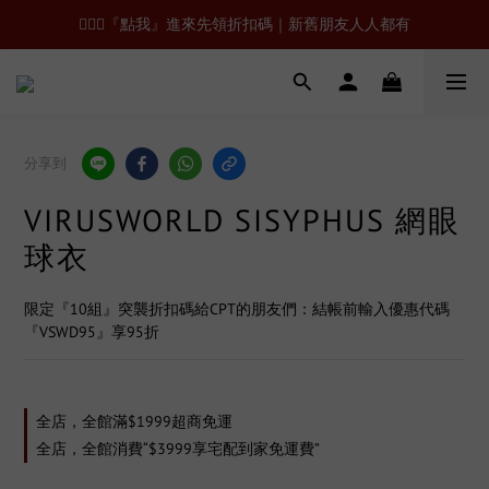
🙋🏻‍♂️『點我』進來先領折扣碼｜新舊朋友人人都有
分享到
VIRUSWORLD SISYPHUS 網眼
球衣
限定『10組』突襲折扣碼給CPT的朋友們：結帳前輸入優惠代碼
『VSWD95』享95折
全店，全館滿$1999超商免運
全店，全館消費“$3999享宅配到家免運費”