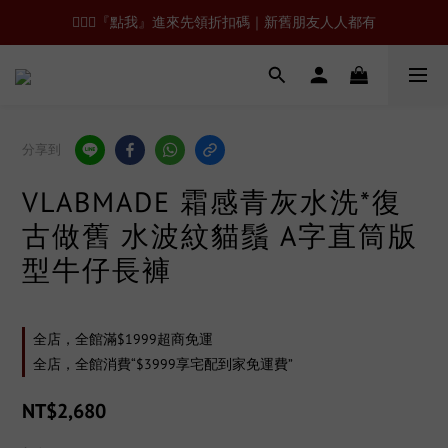
🙋🏻‍♂️『點我』進來先領折扣碼｜新舊朋友人人都有
分享到
VLABMADE 霜感青灰水洗*復
古做舊 水波紋貓鬚 A字直筒版
型牛仔長褲
全店，全館滿$1999超商免運
全店，全館消費“$3999享宅配到家免運費”
NT$2,680