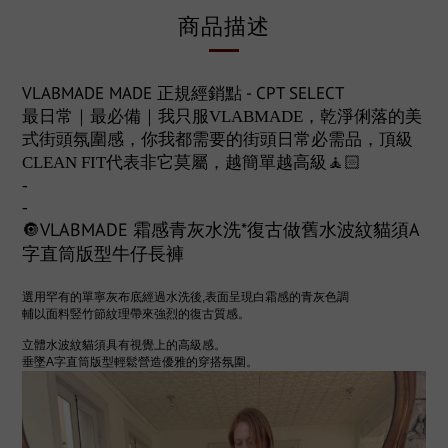
商品描述
VLABMADE MADE 正規經銷點 - CPT SELECT
最日常｜最必備｜我只服VLABMADE，乾淨俐落的美
式街頭氛圍感，你我都需要的街頭日常必需品，頂級
CLEAN FIT代表非它莫屬，越簡單越高級🧘🏻
-
-
🔘VLABMADE 霜感青灰水洗*復古做舊水波紋貓須A
字直筒版型牛仔長褲
選用罕有的單寧灰布底經過水洗後,表面呈現白霜感的青灰色調
輔以面料竪竹節紋理帶來強烈的復古質感。
立體水波紋貓須具有視覺上的高級感。
垂墜A字直筒版型輕鬆營造優雅的穿搭氛圍。