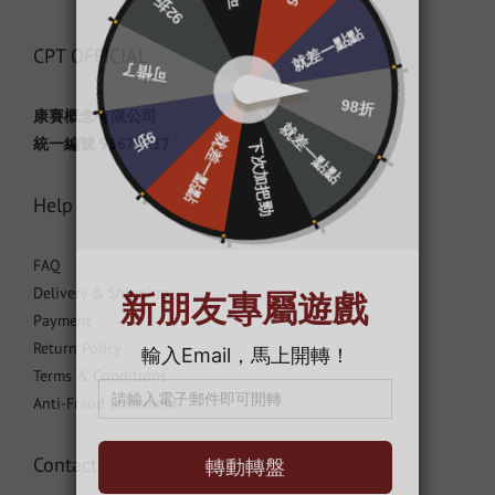
CPT OFFICIAL
康賽概念有限公司
統一編號 93678717
Help
FAQ
Delivery & Shipping
Payment
Return Policy
Terms & Conditions
Anti-Fraud Statement
Contact