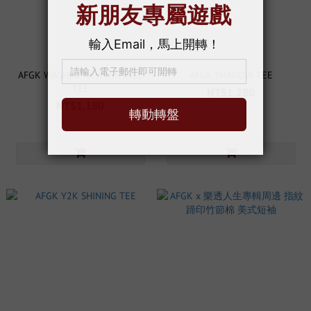
AFGK WASHED NEW VINTAGE
AFGK SHADOW TEE
TEE
NT$1,280
NT$1,180