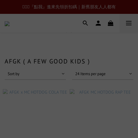
🙋🏻‍♂️『點我』進來先領折扣碼｜新舊朋友人人都有
AFGK ( A FEW GOOD KIDS )
Sort by
24 Items per page