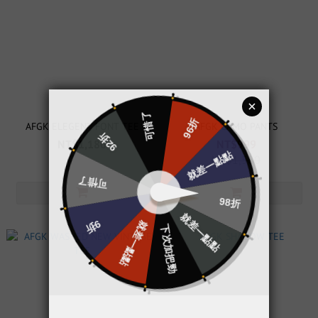
AFGK ELEGENT FONT TEE
AFGK CAMO PANTS
NT$1,180
NT$999
NT$1,580