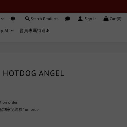
Search Products
Sign In
Cart(0)
p All
會員專屬待遇🫂
C HOTDOG ANGEL
n order
到家免運費” on order