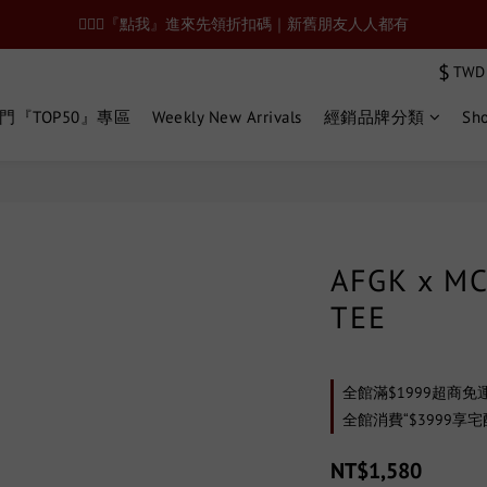
🙋🏻‍♂️『點我』進來先領折扣碼｜新舊朋友人人都有
$
TWD
門『TOP50』專區
Weekly New Arrivals
經銷品牌分類
Sho
AFGK x M
TEE
全館滿$1999超商免運 o
全館消費“$3999享宅配
NT$1,580