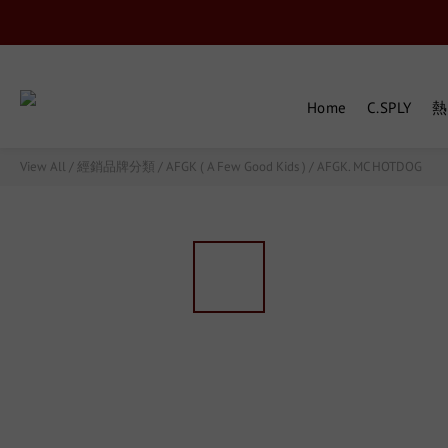
Home
C.SPLY
熱
View All
/
經銷品牌分類
/
AFGK ( A Few Good Kids )
/
AFGK. MC HOTDOG