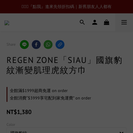
🙋🏻‍♂️『點我』進來先領折扣碼｜新舊朋友人人都有
Share
REGEN ZONE「SIAU」國旗豹
紋漸變肌理虎紋方巾
全館滿$1999超商免運 on order
全館消費“$3999享宅配到家免運費” on order
NT$1,380
Color