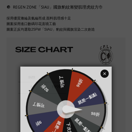
🔘 REGEN ZONE「SIAU」國旗豹紋漸變肌理虎紋方巾
採用優質滌綸及氨綸而成 面料肌理感十足
圖案採用進口數碼印花直噴工藝
圖案正反均選取25FW「SIAU」豹紋與國旗渲染二次創造