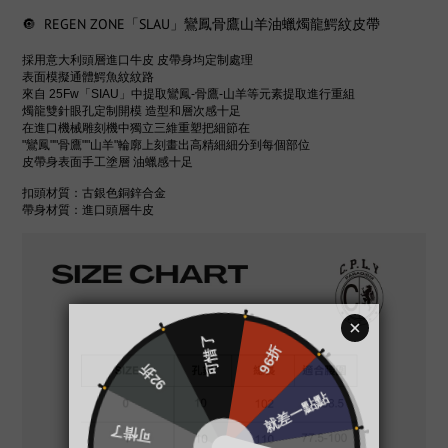
🔘 REGEN ZONE「SLAU」鸞鳳骨鷹山羊油蠟燭龍鰐紋皮帶
採用意大利頭層進口牛皮 皮帶身均定制處理
表面模擬通體鰐魚紋紋路
來自 25Fw「SIAU」中提取鸞鳳-骨鷹-山羊等元素提取進行重組
燭龍雙針眼孔定制開模 造型和層次感十足
在進口機械雕刻機中獨立三維重塑把細節在
"鸞鳳""骨鷹""山羊"輪廓上刻畫出高精細細分到每個部位
皮帶身表面手工塗層 油蠟感十足
扣頭材質：古銀色銅鋅合金
帶身材質：進口頭層牛皮