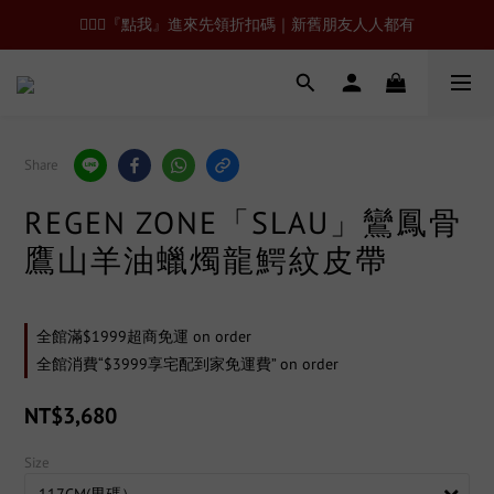
🙋🏻‍♂️『點我』進來先領折扣碼｜新舊朋友人人都有
Share
REGEN ZONE「SLAU」鸞鳳骨
鷹山羊油蠟燭龍鰐紋皮帶
全館滿$1999超商免運 on order
全館消費“$3999享宅配到家免運費” on order
NT$3,680
Size