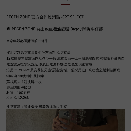
REGEN ZONE 官方合作經銷點 -CPT SELECT
🔘 REGEN ZONE 惡走族重機油貓鬚 Baggy 闊腿牛仔褲
⚜️今年最必須擁有的一條牛
採用定制高克重原漿牛仔布面料 挺括有型
12處壓皺立體貓須以及多位手擦 成衣表面手工生噴馬騮散味 整體噴料做舊自
然過渡反復水洗洗退 以及自然甩料點位 落色呈現復古感
沿用 25ss Riot 最具暴亂元素"惡走族"後口袋採用進口高密度立體刺繡而成
輔料均Ykk麥穗扣及拉鍊
荔枝真皮主題皮牌一枚
經典闊腿褲版型
材質：100％棉
Size:0/1/2/3碼
注意事項：禁止機洗 可乾洗或濕巾手擦