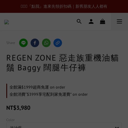
🙋🏻‍♂️『點我』進來先領折扣碼｜新舊朋友人人都有
Share
REGEN ZONE 惡走族重機油貓
鬚 Baggy 闊腿牛仔褲
全館滿$1999超商免運 on order
全館消費“$3999享宅配到家免運費” on order
NT$3,980
Color