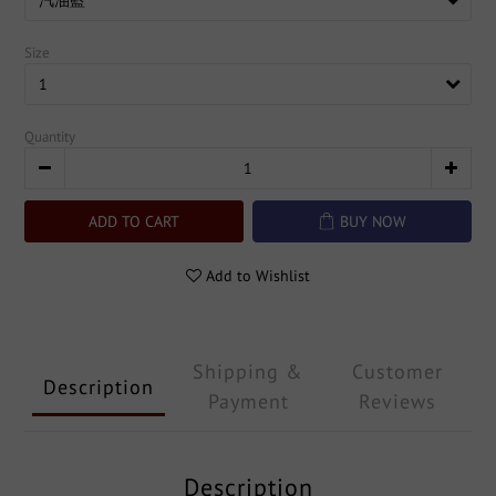
Size
Quantity
ADD TO CART
BUY NOW
Add to Wishlist
Shipping &
Customer
Description
Payment
Reviews
Description