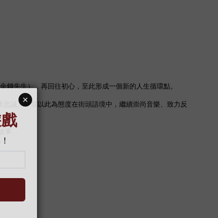
EY（享受金錢先生），再回往初心，至此形成一個新的人生循環點。
頭始終忠誠」，並以此為態度在街頭語境中，繼續崇尚音樂、致力反
故事。