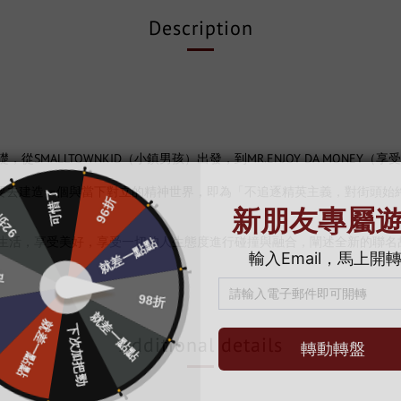
Description
從SMALLTOWNKID（小鎮男孩）出發，到MR.ENJOY DA MON
KID，想要去建造一個與當下對立的精神世界，即為「不追逐精英主義，對街
享受生活，享受美好，享受一切的人生態度進行碰撞與融合，闡述全新的聯名
Additional details