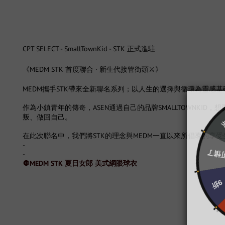
CPT SELECT - SmallTownKid - STK 正式進駐
《MEDM STK 首度聯合 · 新生代接管街頭⚔️》
MEDM攜手STK帶來全新聯名系列；以人生的選擇與循環為靈感基礎，
作為小鎮青年的傳奇，ASEN通過自己的品牌SMALLTOWN
叛、做回自己。
在此次聯名中，我們將STK的理念與MEDM一直以來所倡導的
-
-
🔘MEDM STK 夏日女郎 美式網眼球衣