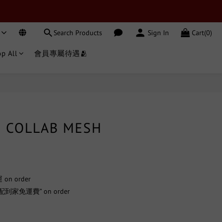
Search Products
Sign In
Cart(0)
p All
會員專屬待遇🫂
BUY NOW
 COLLAB MESH
n order
到家免運費” on order