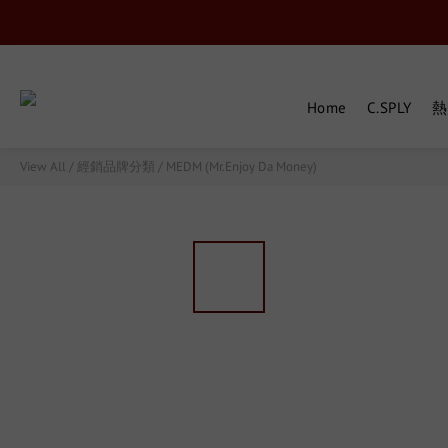
Home
C.SPLY
熱
View All
/
經銷品牌分類
/
MEDM (Mr.Enjoy Da Money)