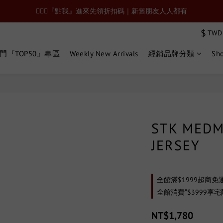
🙋🏻‍♂️『點我』進來先領折扣碼｜新舊朋友人人都有
$
TWD
門『TOP50』專區
Weekly New Arrivals
經銷品牌分類
Sho
STK MEDM
JERSEY
全館滿$1999超商免運 o
全館消費“$3999享宅配
NT$1,780