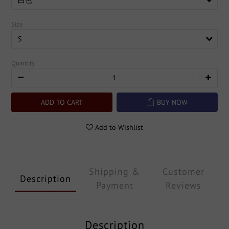
Size
Quantity
ADD TO CART
BUY NOW
Add to Wishlist
Shipping &
Customer
Description
Payment
Reviews
Description