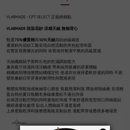
VLABMADE - CPT SELECT 正規經銷點
VLABMADE 段染花紗 涼感天絲 無袖背心
甄選
70%優質棉
與
30%天絲
混紡紗線織造
通過斜向花紗工藝呈現自然流動的夾色紋理布面
在豐富視覺層次的同時 依舊保持整潔平整的高級質感
天絲纖維賦予面料出色的乾濕調節能力
兼具吸汗排濕與清涼觸感 帶來絲滑親膚的穿著體驗
棉纖維則增強整體結構穩定性
使成衣在保持柔軟舒適的同時 不易
變形兼顧日常穿著的耐用性與體感表現
整體採用鬆弛感無袖背心廓形 剪裁簡潔利落 釋放肩頸線條 呈現輕
盈自然的夏日氛圍衣身線條寬松不過分誇張
在保證活動空間的同時避免松垮感 平衡舒適與造型領口與袖籠結
構經過優化處理 貼合人體曲線不過度束縛
上身更顯乾淨利落整體風格克制自然 適配單穿或疊搭多種場景