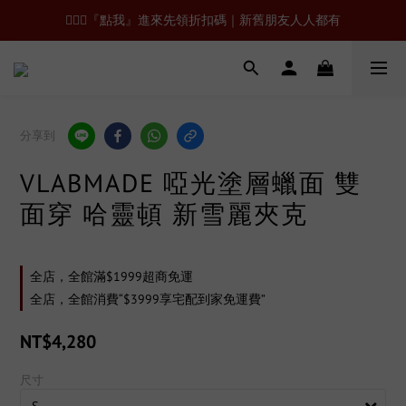
🙋🏻‍♂️『點我』進來先領折扣碼｜新舊朋友人人都有
分享到
VLABMADE 啞光塗層蠟面 雙
面穿 哈靈頓 新雪麗夾克
全店，全館滿$1999超商免運
全店，全館消費“$3999享宅配到家免運費”
NT$4,280
尺寸