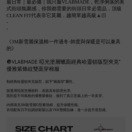
最日常｜最必備｜我只服VLABMADE，乾淨俐落的美
式街頭氛圍感，你我都需要的街頭日常必需品，頂級
CLEAN FIT代表非它莫屬，越簡單越高級🧘🏻
-
-
《3M新雪麗保溫棉一件過冬·帥度與保暖是可以兼具
的》
🔘VLABMADE 啞光塗層蠟面經典哈靈頓版型夾克*
優雅紫條紋雙面穿棉服
制經典哈靈頓夾克版型，賦予"兩面穿"屬性。
面選用啞面塗層面料，表面具有肌理光澤。
面則是不同風格的優雅紫條紋，做到了真正意義上的一衣多穿。
內裡填充3M新雪麗G型蓄熱棉，提升保暖性能。
衣領配有日字扣調節鬆緊以及YKK雙開拉鍊，進一步提升造型感。