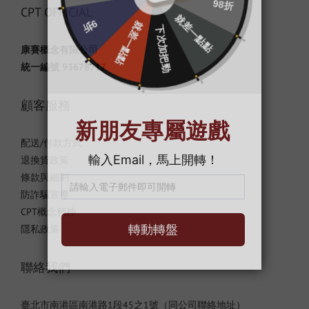
CPT OFFICIAL
康賽概念有限公司
統一編號 93678717
顧客服務
配送/付款方式
退換貨政策
條款與細則
防詐騙宣導
CPT概念精神
隱私政策
聯絡我們
臺北市南港區南港路1段45之1號（同公司聯絡地址）