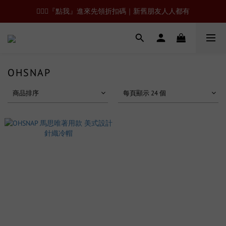
🙋🏻‍♂️『點我』進來先領折扣碼｜新舊朋友人人都有
OHSNAP
商品排序
每頁顯示 24 個