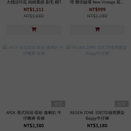
大標語印花 純棉重磅 刷毛 帽T
理 髒洗破壞 New Vintage 長袖
（BOXY）
NT$1,111
NT$999
NT$1,680
NT$1,280
售完
售完
AFGK 美式街頭 嘻哈 微喇叭 牛
REGEN ZONE 3D打印做舊髒染
仔蠟褲 長褲
Baggy牛仔褲
NT$2,380
NT$3,180