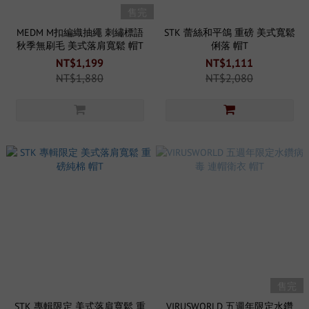
售完
MEDM M扣編織抽繩 刺繡標語
STK 蕾絲和平鴿 重磅 美式寬鬆
秋季無刷毛 美式落肩寬鬆 帽T
俐落 帽T
NT$1,199
NT$1,111
NT$1,880
NT$2,080
售完
STK 專輯限定 美式落肩寬鬆 重
VIRUSWORLD 五週年限定水鑽