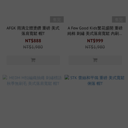
售完
售完
AFGK 雨滴立體燙鑽 重磅 美式
A Few Good Kids繁花盛開 重磅
落肩寬鬆 帽T
純棉 刺繡 美式落肩寬鬆 內刷毛
帽T
NT$888
NT$999
NT$1,980
NT$1,980