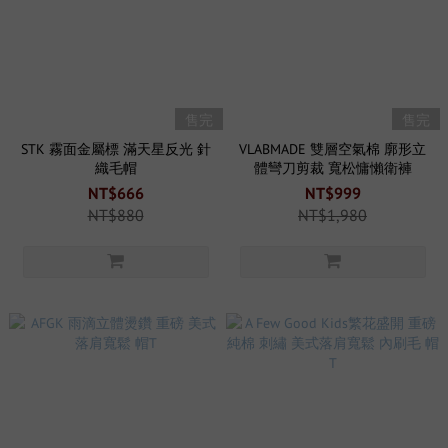
售完
售完
STK 霧面金屬標 滿天星反光 針
VLABMADE 雙層空氣棉 廓形立
織毛帽
體彎刀剪裁 寬松慵懶衛褲
NT$666
NT$999
NT$880
NT$1,980