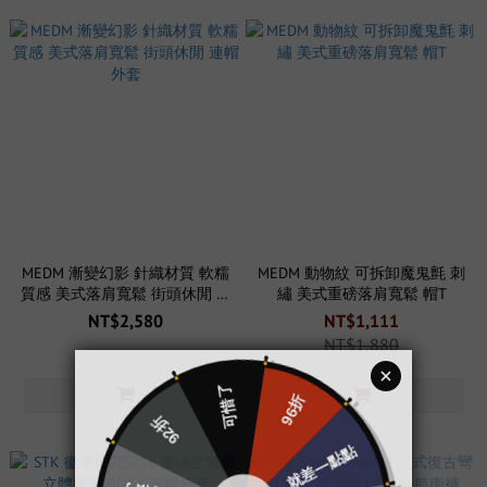
MEDM 漸變幻影 針織材質 軟糯
MEDM 動物紋 可拆卸魔鬼氈 刺
質感 美式落肩寬鬆 街頭休閒 連
繡 美式重磅落肩寬鬆 帽T
帽外套
NT$2,580
NT$1,111
NT$1,880