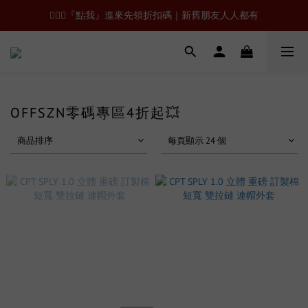
🙋🏻‍♂️『點我』進來先領折扣碼｜新舊朋友人人都有
OFFSZN零碼專區4折起💥
商品排序
每頁顯示 24 個