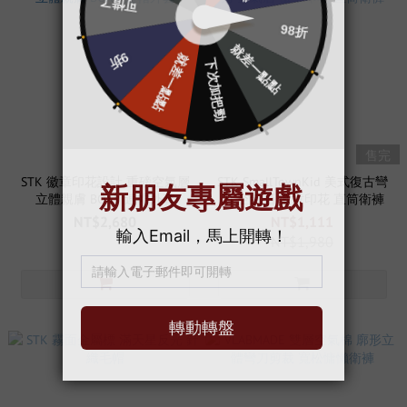
售完
STK 徽章印花設計 重磅空氣層
STK SmallTownKid 美式復古彎
立體親膚 BOXY 連帽外套
刀 空氣層 徽章印花 直筒衛褲
NT$2,680
NT$1,111
NT$1,980