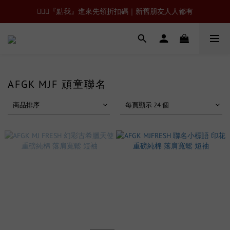
🙋🏻‍♂️『點我』進來先領折扣碼｜新舊朋友人人都有
AFGK MJF 頑童聯名
商品排序
每頁顯示 24 個