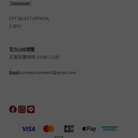
“Instagram"
CPT SELECT OFFICIAL
C.SPLY
官方LINE聯繫
主要回覆時間 14:00-22:00
Email
:
conceptionselect@gmail.com