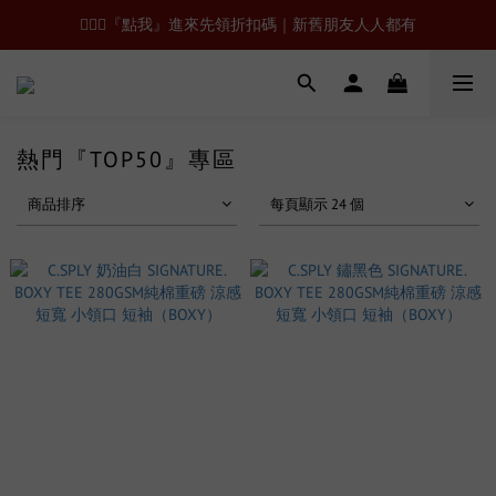
🙋🏻‍♂️『點我』進來先領折扣碼｜新舊朋友人人都有
熱門『TOP50』專區
商品排序
每頁顯示 24 個