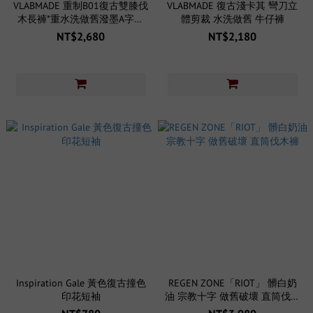
VLABMADE 重制B01復古雙膝伐
VLABMADE 復古淺卡其 彎刀立
木長褲*重水洗做舊潑墨A字直
體剪裁 水洗做舊 牛仔褲
筒工裝褲
NT$2,680
NT$2,180
Inspiration Gale 黃色復古撞色
REGEN ZONE「RIOT」 髒白奶
印花短袖
油 宗教十字 做舊破壞 直筒伐木
褲